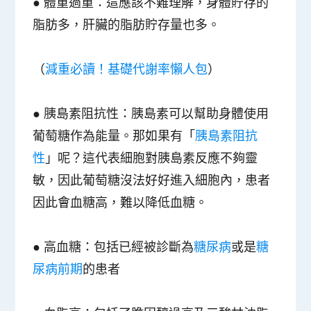
●
體重過重
：這應該不難理解，身體貯存的
脂肪多，肝臟的脂肪貯存量也多。
（
減重必讀！基礎代謝率懶人包
）
●
胰島素阻抗性
：胰島素可以幫助身體使用
葡萄糖作為能量。那如果有「
胰島素阻抗
性
」呢？這代表細胞對胰島素反應不夠靈
敏，因此葡萄糖沒法好好進入細胞內，患者
因此會血糖高，難以降低血糖。
●
高血糖
：包括已經被診斷為
糖尿病
或是
糖
尿病前期
的患者