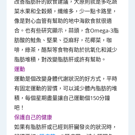
改善脂肪肝的飲食建議，大原則就是多吃蔬
菜水果和全穀類，纖維多，少一點卡路里，
像是對心血管有幫助的地中海飲食就很適
合。也有些研究顯示，蒜頭，含
Omega-3
脂
肪酸的鮭魚、堅果、亞麻籽，花椰菜，咖
啡，綠茶，酪梨等食物有助於抗氧化和減少
脂肪堆積，對改變脂肪肝或許有幫助。
運動
運動是個改變身體代謝狀況的好方式，平時
有固定運動的習慣，可以減少體內脂肪的堆
積，每個星期盡量讓自己運動個
150
分鐘
吧！
保護自己的健康
如果有脂肪肝或已經到肝臟發炎的狀況時，