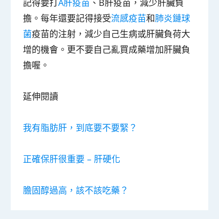
記得要打
A
肝疫苗
、
B
肝疫苗，減少肝臟負
擔。每年還要記得接受
流感疫苗
和
肺炎鏈球
菌
疫苗的注射，減少自己生病或肝臟負荷大
增的機會。更不要自己亂買成藥增加肝臟負
擔喔。
延伸閱讀
我有脂肪肝，到底要不要緊？
正確保肝很重要 – 肝硬化
膽固醇過高，該不該吃藥？