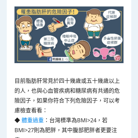
目前
脂肪肝常見於四十幾歲或五十幾歲以上
的人
，
也與心血管疾病和糖尿病有共通的危
險因子
，如果你符合下列危險因子，可以考
慮檢查看看：
◆
體重過重
：台灣標準為
BMI>24
，若
BMI>27
則為肥胖，其中腹部肥胖者更要注