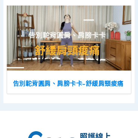
告別駝背圓肩、肩膀卡卡–舒緩肩頸痠痛