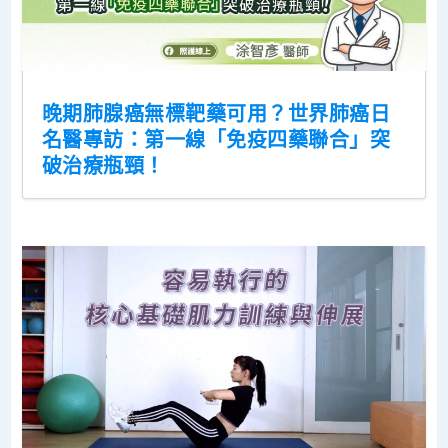
晚期肺腺癌無標靶藥可用？世界肺癌日
名醫專訪：第一線「免疫四藥聯合」突
破治療瓶頸！