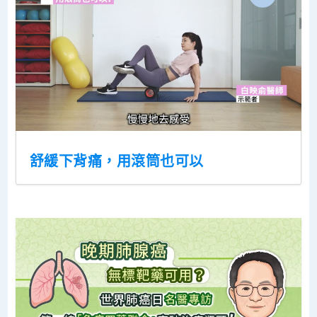
舒緩下背痛，用滾筒也可以