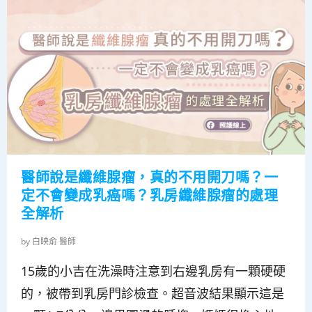
醫師說是纖維腺瘤，真的不用開刀嗎？一
定不會變成乳癌嗎？乳房纖維腺瘤的處理
全解析
by
白映俞 醫師
15歲的小吉在洗澡時注意到右邊乳房有一顆硬硬
的，被帶到乳房門診檢查。超音波結果顯示這是