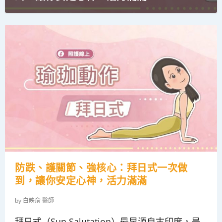
穩定防跌，對抗老化，從雙腳開始：9個簡
每天10分鐘暖身：避免僵硬與疼痛，保護
痛到背都在哭：你不能不知道的急性胰臟
你吸的不是菸，是毒霧：電子菸的危機真
疼痛、脹氣、經痛？傾聽身體訊號，關心
單站姿瑜伽動作...
關節，讓年齡追不上你...
炎...
相，4個常見迷思一次破解...
卵巢健康，卵巢囊腫全解析...
防跌、護關節、強核心：拜日式一次做
到，讓你安定心神，活力滿滿
by
白映俞 醫師
拜日式（Sun Salutation）最早源自古印度，是