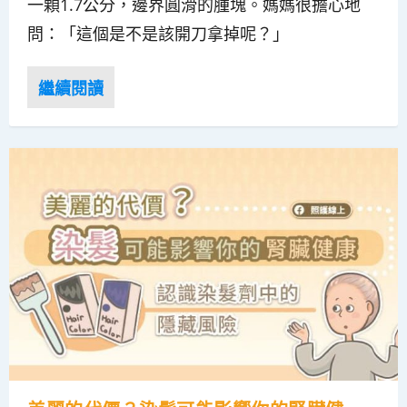
一顆1.7公分，邊界圓滑的腫塊。媽媽很擔心地
問：「這個是不是該開刀拿掉呢？」