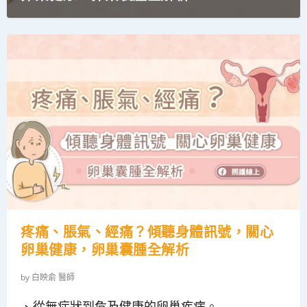
習慣吃鹹要當心！重口味真的會增加胃癌
癌症年輕化已成趨勢，我們該如何自保？...
美麗的代價？染髮可能影響你的腎臟健
意外發現膽囊息肉該怎麼辦？會不會是膽
最常見的成人腦癌—多形性膠質母細胞瘤
風險嗎？研究告訴你答案！...
康：認識染髮劑中的隱藏風險...
囊癌？圖文懶人包...
GBM...
疼痛、脹氣、經痛？傾聽身體訊號，關心
卵巢健康，卵巢囊腫全解析
by
白映俞 醫師
、從無症狀到危及健康的卵巢疾病。