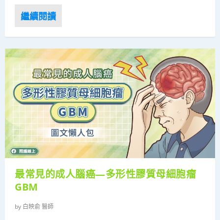
最常見的成人腦癌—多形性膠質母細胞瘤
GBM
by
白映俞 醫師