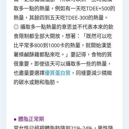
取多一點的熱量，例如有一天吃TDEE+500的
熱量，其餘四到五天吃TDEE-300的熱量。
◎
攝取多一點熱量的意思並不代表本來的飲
食限制都全部大開放，想著：「既然可以吃
比平常多800到1000卡的熱量，就開始漢堡
薯條鹹酥雞都點來吃。」要記得，食物的質
很重要，即使這天可以攝取多一些的熱量，
也盡量要選擇
優質蛋白質
，同樣要減少精緻
的碳水或飽和脂肪。
●
體脂正常期
當
女性已經把體脂肪降到21%-24%，男性降