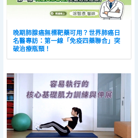
晚期肺腺癌無標靶藥可用？世界肺癌日
名醫專訪：第一線「免疫四藥聯合」突
破治療瓶頸！