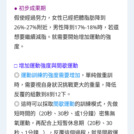
●
初步成果期
假使經過努力，
女性已經把體脂肪降到
26%-27%附近，男性降到17%-18%時
，若還
想要繼續減脂。就需要開始增加運動的強
度。
□
增加運動強度與間歇運動
◎
運動訓練的強度需要增加
，單純做重訓
時，需要視自身狀況挑戰更大的重量，降低
反覆的組數到8到12下。
◎
這時可以採取
間歇運動
的訓練模式，先做
短時間的（20秒、30秒、或1分鐘）密集無
氧運動，再配合上短暫休息期（20秒、30
秒、1分鐘…），反覆這個過程，就是間歇運