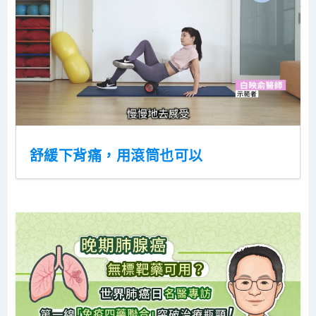
舒緩下背痛，用滾筒也可以