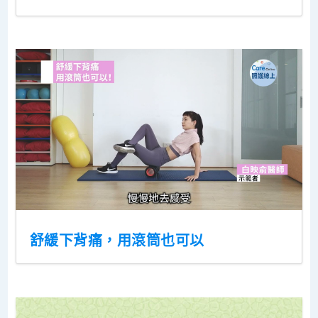
舒緩下背痛，用滾筒也可以