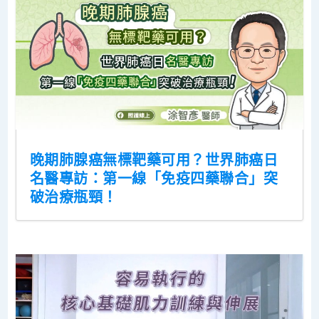
晚期肺腺癌無標靶藥可用？世界肺癌日
名醫專訪：第一線「免疫四藥聯合」突
破治療瓶頸！