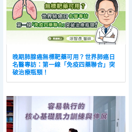
晚期肺腺癌無標靶藥可用？世界肺癌日
名醫專訪：第一線「免疫四藥聯合」突
破治療瓶頸！