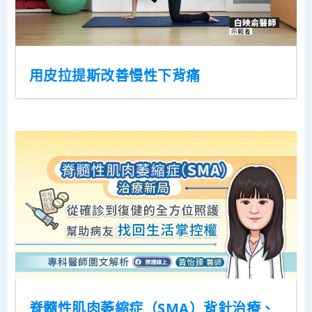
用皮拉提斯改善慢性下背痛
脊髓性肌肉萎縮症（SMA）背針治療、