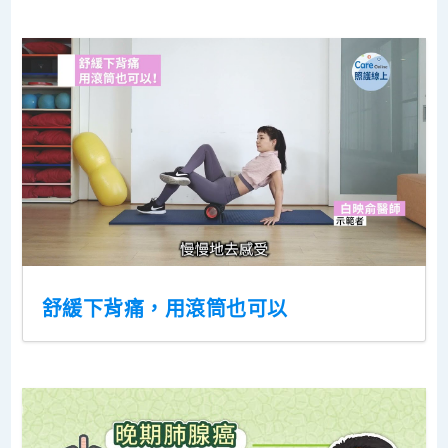
舒緩下背痛，用滾筒也可以