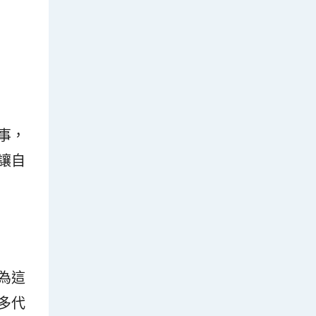
事，
讓自
為這
多代