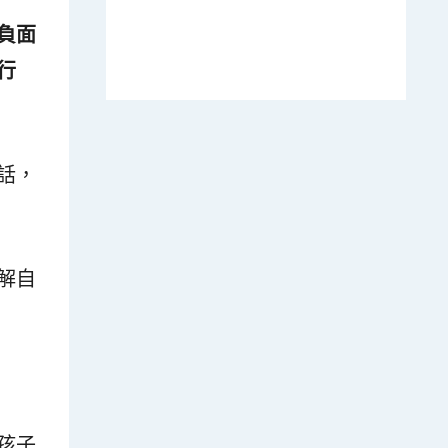
負面
行
話，
解自
孩子