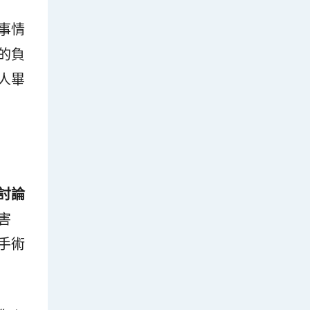
事情
的負
人畢
討論
害
手術