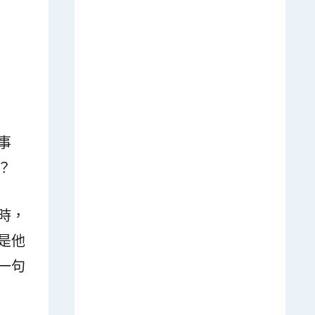
事
？
時，
是他
一句