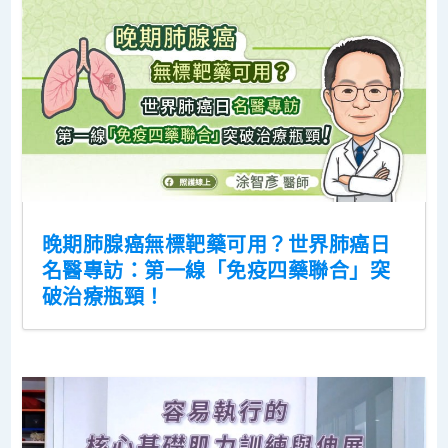
晚期肺腺癌無標靶藥可用？世界肺癌日
名醫專訪：第一線「免疫四藥聯合」突
破治療瓶頸！