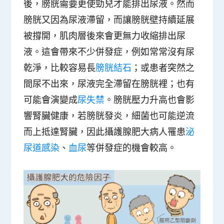
後，膀胱需要更使勁兒才能排出尿液。然而
膀胱又因為尿液滯留，而讓膀胱壁持續延展
被撐開，肌肉層後來會更無力收縮排出尿
液。這會帶來不少併發症，例如常常沒有尿
乾淨，比較容易長
膀胱結石
；或患者突然之
間
尿不出來
，尿液完全滯留在膀胱裡；也有
可能會演變成
尿失禁
。膀胱壓力升高也會影
響腎臟健康，若膀胱發炎，細菌也可能逆流
而上抵達腎臟，因此攝護腺肥大病人罹患
泌
尿道感染
、
血尿
等併發症的機會較高。