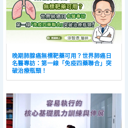
晚期肺腺癌無標靶藥可用？世界肺癌日
名醫專訪：第一線「免疫四藥聯合」突
破治療瓶頸！