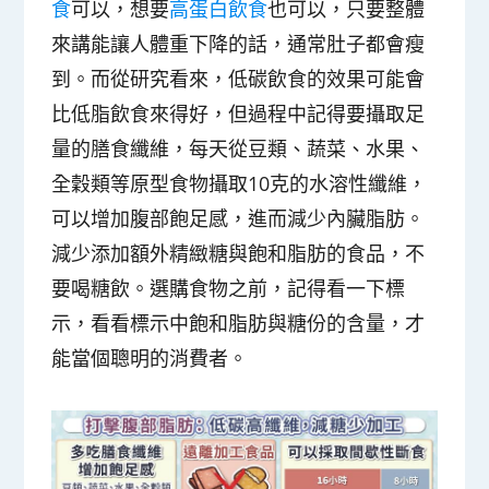
食
可以，想要
高蛋白飲食
也可以，只要整體
來講能讓人體重下降的話，通常肚子都會瘦
到。而從研究看來，低碳飲食的效果可能會
比低脂飲食來得好，但過程中記得要攝取足
量的
膳食纖維
，每天從豆類、蔬菜、水果、
全穀類等原型食物攝取10克的水溶性纖維，
可以增加腹部飽足感，進而減少內臟脂肪。
減少添加額外精緻糖與飽和脂肪的食品
，不
要喝糖飲。選購食物之前，記得看一下標
示，看看標示中飽和脂肪與糖份的含量，才
能當個聰明的消費者。