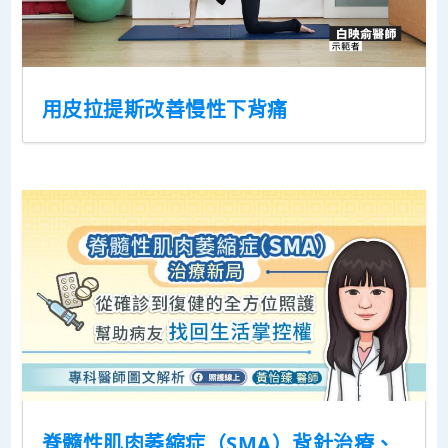
用皮拉提斯改善慢性下背痛
脊髓性肌肉萎縮症（SMA）背針治療、