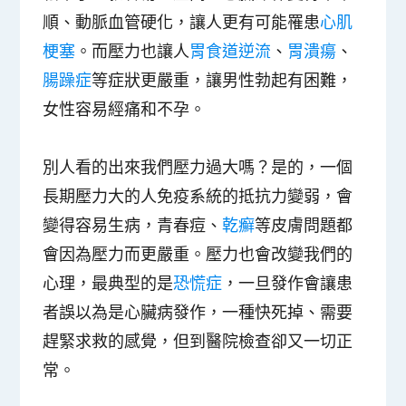
順、動脈血管硬化，讓人更有可能罹患
心肌
梗塞
。而壓力也讓人
胃食道逆流
、
胃潰瘍
、
腸躁症
等症狀更嚴重，讓男性勃起有困難，
女性容易經痛和不孕。
別人看的出來我們壓力過大嗎？是的，一個
長期壓力大的人免疫系統的抵抗力變弱，會
變得容易生病，青春痘、
乾癬
等皮膚問題都
會因為壓力而更嚴重。壓力也會改變我們的
心理，最典型的是
恐慌症
，一旦發作會讓患
者誤以為是心臟病發作，一種快死掉、需要
趕緊求救的感覺，但到醫院檢查卻又一切正
常。