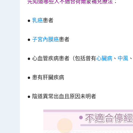
先知道哪些人不適合荷爾蒙補充療法
：
●
乳癌
患者
●
子宮內膜癌
患者
●
心血管疾病患者（包括曾有
心臟病
、
中風
●
患有
肝臟疾病
●
陰道異常出血且原因未明者