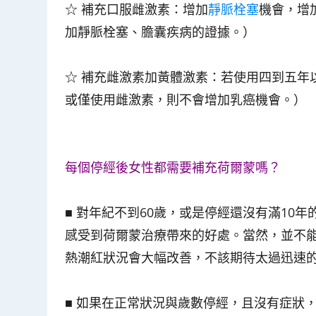
☆ 補充口服雌激素：增加
靜脈栓塞
機會，增
加靜脈栓塞、膽囊疾病的證據。）
☆
補充雌激素加黃體激素：若使用四到五年
或僅使用雌激素，則不會增加乳癌機會。）
每個停經後女性都需要補充荷爾蒙嗎？
■ 對年紀不到60歲，或是停經還沒有滿1
感受到荷爾蒙治療帶來的好處。當然，並不
熱潮紅狀況會大幅改善，不該期待太過迅速
■
如果
在正常狀況與歲數停經，且沒有症狀