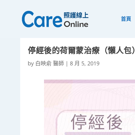
首頁
停經後的荷爾蒙治療（懶人包
by
白映俞 醫師
|
8 月 5, 2019