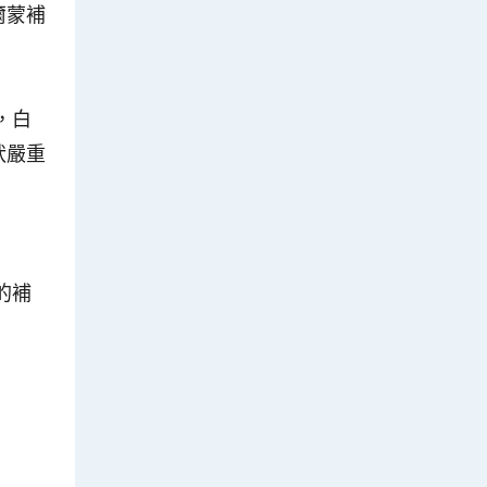
爾蒙補
，白
狀嚴重
的補