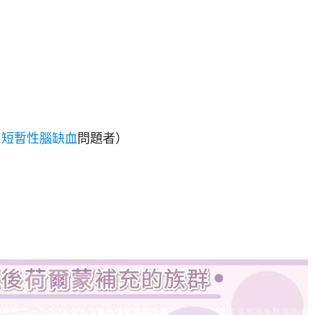
、
短暫性腦缺血
問題者）