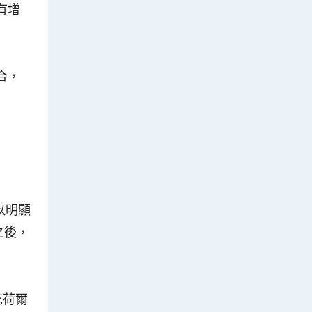
有增
合，
以明顯
之後，
充荷爾