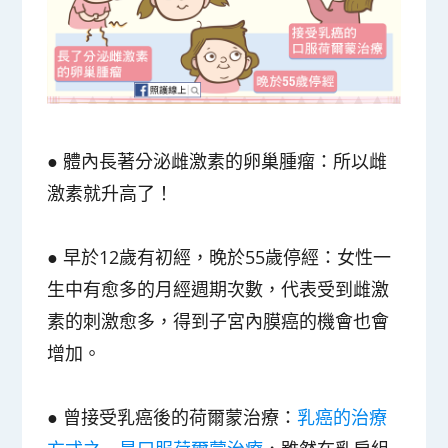
●
體內長著分泌雌激素的卵巢腫瘤
：所以雌
激素就升高了！
●
早於12歲有初經，晚於55歲停經
：女性一
生中有愈多的月經週期次數，代表受到雌激
素的刺激愈多，得到子宮內膜癌的機會也會
增加。
●
曾接受乳癌後的荷爾蒙治療
：
乳癌的治療