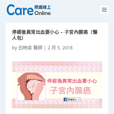
停經後異常出血要小心 – 子宮內膜癌（懶
人包）
by
白映俞 醫師
|
2 月 5, 2018