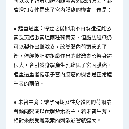
所以以下會增加體內雌激素刺激的原因，都
會增加女性罹患子宮內膜癌的機會！像是：
●
體重過重
：停經之後卵巢不再製造這雌激
素及黃體激素這兩種荷爾蒙，但脂肪組織仍
可以製作出雌激素，改變體內荷爾蒙的平
衡，停經後脂肪組織作出的雌激素影響身體
很大，會引發身體產生乳癌與子宮內膜癌。
體重過重者罹患子宮內膜癌的機會是正常體
重者的兩倍。
●
未曾生育
：懷孕時期女性身體內的荷爾蒙
會傾向變成以黃體激素為主，若未曾生育，
相對來說受雌激素的刺激影響就變大。