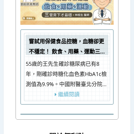
嘗試用保健食品控糖，血糖卻更
不穩定！ 飲食、用藥、運動三
管齊下才能有效控糖
55歲的王先生確診糖尿病已有8
年，剛確診時糖化血色素HbA1c檢
測值為9.9%。中國附醫臺北分院鄧
昭琪衛教師分享，王先生因害怕藥
繼續閱讀
物會傷腎、傷…