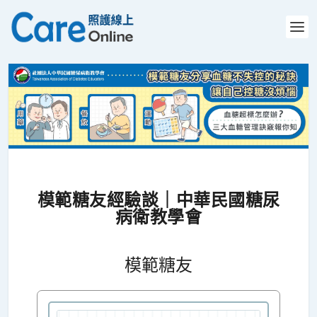
模範糖友經驗談｜中華民國糖尿
病衛教學會
模範糖友