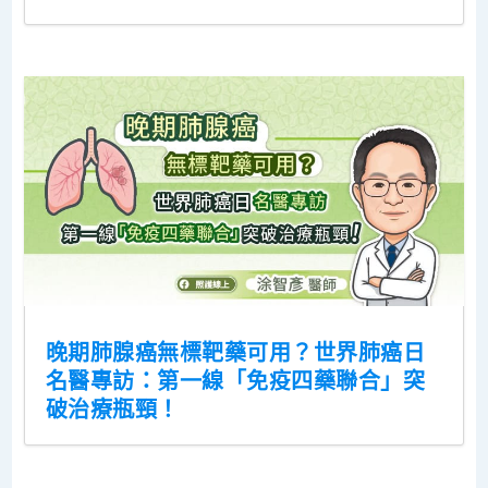
晚期肺腺癌無標靶藥可用？世界肺癌日
名醫專訪：第一線「免疫四藥聯合」突
破治療瓶頸！