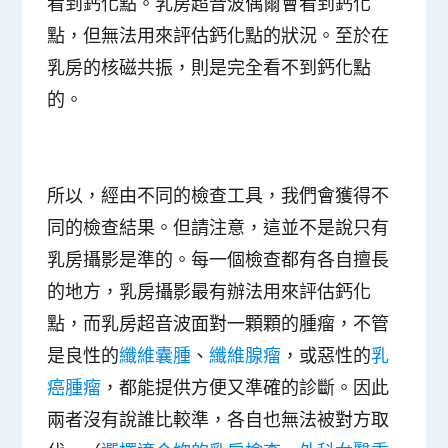
看到鈣化點。乳房超音波偶爾會看到鈣化
點，但無法用來評估鈣化點的狀況。至於在
乳房的核磁共振，則是完全看不到鈣化點
的。
所以，經由不同的檢查工具，我們會獲得不
同的檢查結果。但請注意，這並不是說只有
乳房攝影是準的。每一個檢查都有各自擅長
的地方，乳房攝影最有辦法用來評估鈣化
點，而乳房超音波面對一顆顆的腫瘤，不管
是良性的
纖維囊腫
、
纖維腺瘤
，或惡性的
乳
癌腫瘤
，都能提供方便又準確的診斷。因此
兩者沒有說誰比較準，各自也無法被對方取