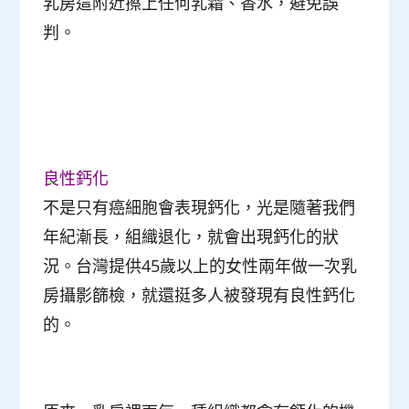
乳房這附近擦上任何乳霜、香水，避免誤
判。
良性鈣化
不是只有癌細胞會表現鈣化，光是隨著我們
年紀漸長，組織退化，就會出現鈣化的狀
況。台灣提供45歲以上的女性兩年做一次乳
房攝影篩檢，就還挺多人被發現有良性鈣化
的。