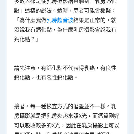
多數人都是從
乳房攝影
結果聽到「乳房鈣化
點」這樣的說法。這時，患者可能會狐疑：
「為什麼我做
乳房超音波
結果是正常的，就
沒說我有鈣化點，為什麼乳房攝影會說我有
鈣化點？」
請先注意，有鈣化點不代表得乳癌，有良性
鈣化點，也有惡性鈣化點。
接著，每一種檢查方式的著墨並不一樣。乳
房攝影就是把乳房夾起來照X光，而鈣質剛好
可以吸收較多的X光，因此在乳房攝影上可以