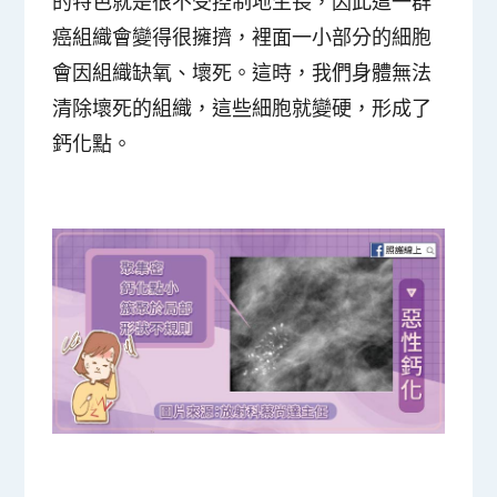
的特色就是很
不受控制地生長
，因此這一群
癌組織會變得很擁擠，裡面一小部分的細胞
會因組織缺氧、壞死。這時，我們身體無法
清除壞死的組織，這些細胞就變硬，形成了
鈣化點。