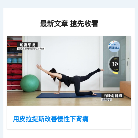
最新文章 搶先收看
用皮拉提斯改善慢性下背痛