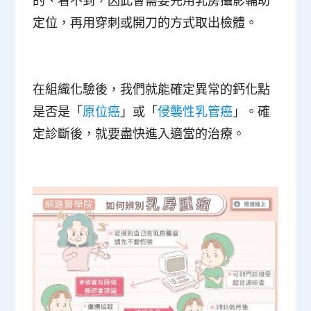
定位，再用穿刺或開刀的方式取出檢體。
在組織化驗後，我們就能確定異常的鈣化點
是否是「
原位癌
」或「
侵襲性乳管癌
」。確
定診斷後，就要盡快進入適當的治療。