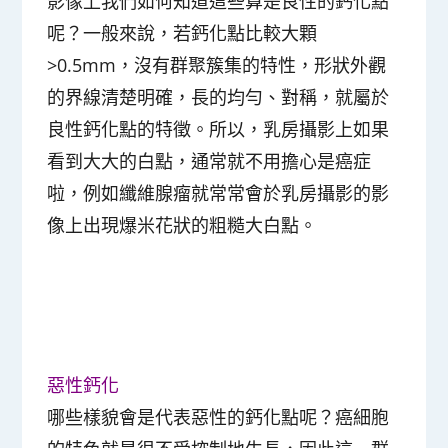
影像上我們如何知道這些算是良性的鈣化點
呢？一般來說，若鈣化點
比較大顆
>0.5mm
，
沒有群聚簇集的特性
，
形狀外觀
的界線清楚明確，長的均勻、對稱
，就屬於
良性鈣化點的特徵。所以，乳房攝影上如果
看到大大的白點，通常就不用擔心是癌症
啦，例如纖維腺瘤就常常會於乳房攝影的影
像上出現爆米花狀的粗糙大白點。
惡性鈣化
哪些樣貌會是代表惡性的鈣化點呢？癌細胞