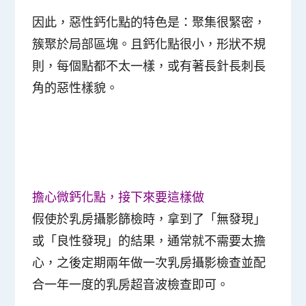
因此，惡性鈣化點的特色是：
聚集很緊密，
簇聚於局部區塊。且鈣化點很小，形狀不規
則，每個點都不太一樣，或有著長針長刺長
角的惡性樣貌。
擔心微鈣化點，接下來要這樣做
假使於乳房攝影篩檢時，拿到了「無發現」
或「良性發現」的結果，通常就不需要太擔
心，之後定期兩年做一次乳房攝影檢查並配
合一年一度的乳房超音波檢查即可。