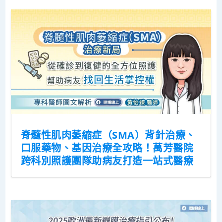
脊髓性肌肉萎縮症（SMA）背針治療、
口服藥物、基因治療全攻略！萬芳醫院
跨科別照護團隊助病友打造一站式醫療