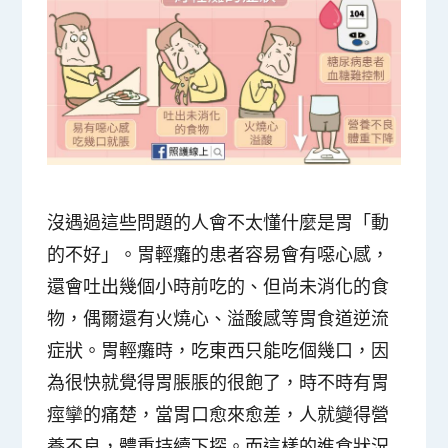
沒遇過這些問題的人會不太懂什麼是胃「動
的不好」。胃輕癱的患者容易會有噁心感，
還會吐出幾個小時前吃的、但尚未消化的食
物，偶爾還有
火燒心、溢酸感
等胃食道逆流
症狀。胃輕癱時，吃東西只能吃個幾口，因
為很快就覺得胃脹脹的很飽了，時不時有胃
痙攣的痛楚，當胃口愈來愈差，人就變得營
養不良，體重持續下探。而這樣的進食狀況