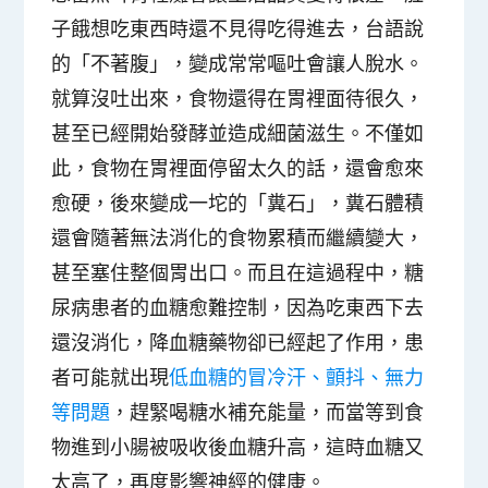
子餓想吃東西時還不見得吃得進去，台語說
的「不著腹」，變成常常嘔吐會讓人
脫水
。
就算沒吐出來，食物還得在胃裡面待很久，
甚至已經開始發酵並造成細菌滋生。不僅如
此，食物在胃裡面停留太久的話，還會愈來
愈硬，後來變成一坨的「
糞石
」，糞石體積
還會隨著無法消化的食物累積而繼續變大，
甚至塞住整個胃出口。而且在這過程中，
糖
尿病患者的血糖愈難控制
，因為吃東西下去
還沒消化，降血糖藥物卻已經起了作用，患
者可能就出現
低血糖的冒冷汗、顫抖、無力
等問題
，趕緊喝糖水補充能量，而當等到食
物進到小腸被吸收後血糖升高，這時血糖又
太高了，再度影響神經的健康。