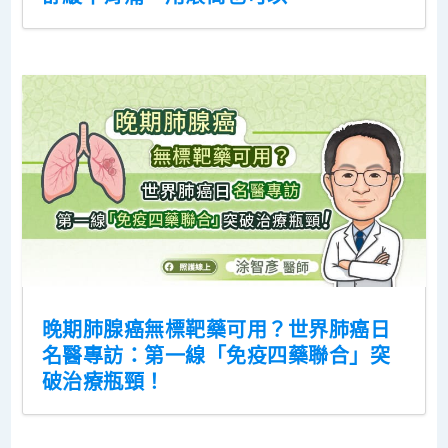
晚期肺腺癌無標靶藥可用？世界肺癌日
名醫專訪：第一線「免疫四藥聯合」突
破治療瓶頸！