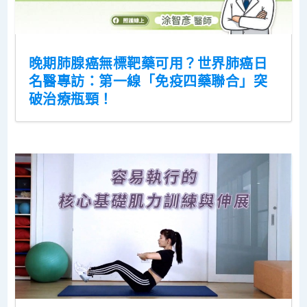
晚期肺腺癌無標靶藥可用？世界肺癌日
名醫專訪：第一線「免疫四藥聯合」突
破治療瓶頸！