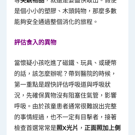
等
尖銳物品
，就還是要盡快取出。假使
是個小小的塑膠、木頭鈍物，那麼多數
能夠安全通過整個消化的旅程。
評估食入的異物
當懷疑小孩吃進了磁鐵、玩具、或硬幣
的話，該怎麼辦呢？帶到醫院的時候，
第一重點是趕快評估呼吸道與呼吸狀
況，先確保異物沒有阻塞住氣管，影響
呼吸。由於孩童患者通常很難說出完整
的事情經過，也不一定有目擊者，接著
檢查首選常常是
照
X
光片
，
正面照加上側