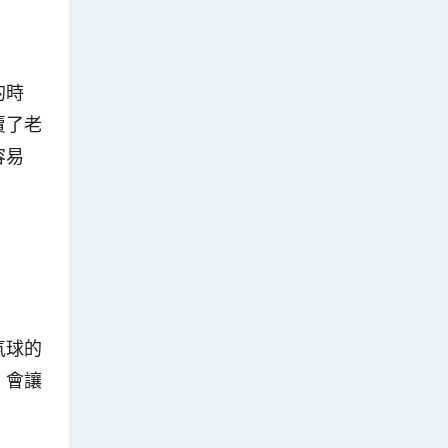
的時
賣了老
容易
氣球的
，會讓