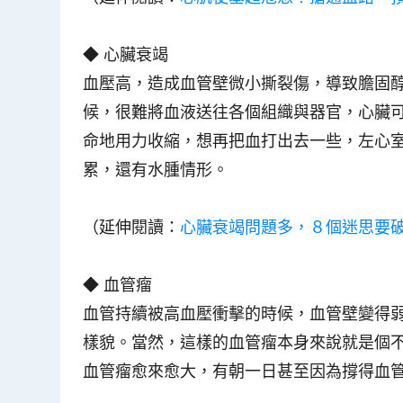
◆ 心臟衰竭
血壓高，造成血管壁微小撕裂傷，導致膽固
候，很難將血液送往各個組織與器官，心臟
命地用力收縮，想再把血打出去一些，左心
累，還有水腫情形。
（延伸閱讀：
心臟衰竭問題多，８個迷思要
◆ 血管瘤
血管持續被高血壓衝擊的時候，血管壁變得
樣貌。當然，這樣的血管瘤本身來說就是個
血管瘤愈來愈大，有朝一日甚至因為撐得血