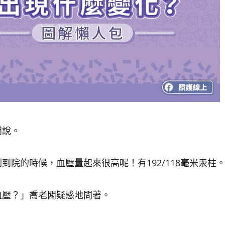
闆說。
院的時候，血壓量起來很高呢！有192/118毫米汞柱
血壓？」喬老闆疑惑地問著。