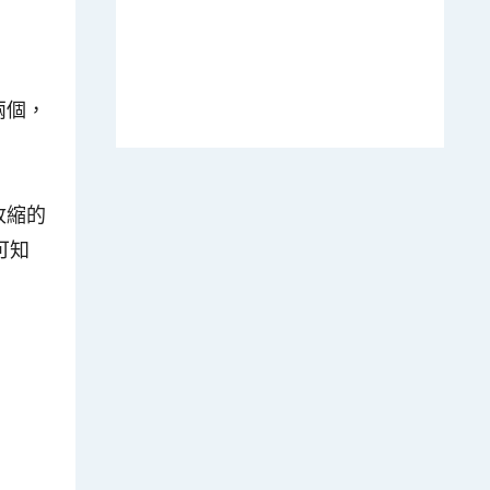
兩個，
收縮的
可知