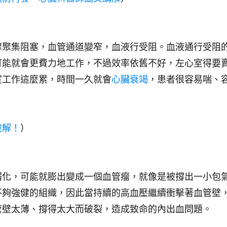
醇聚集阻塞，血管通道變窄，血液行受阻。血液通行受阻
可能就會更費力地工作，不過效率依舊不好，左心室得要
室工作這麼累，時間一久就會
心臟衰竭
，患者很容易喘、
破解！
）
弱化，可能就膨出變成一個血管瘤，就像是被撐出一小包
不夠強健的組織，因此當持續的高血壓繼續衝擊著血管壁
管壁太薄、撐得太大而破裂，造成致命的內出血問題。