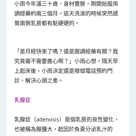
小雨今年滿三十歲，身材豐腴，剛開始服用
調經藥約兩三個月。這天洗澡的時候突然感
覺兩側乳房都有點硬硬的。
「是月經快來了嗎？還是跟調經藥有關？我
究竟需不需要擔心啊？」小雨心想。隔天早
上起床後，小雨決定還是撥個電話預約門
診，解決心頭之患。
乳腺症
乳腺症（adenosis）是個乳房的良性變化，
也被稱為腺腫大，起因於負責分泌乳汁的