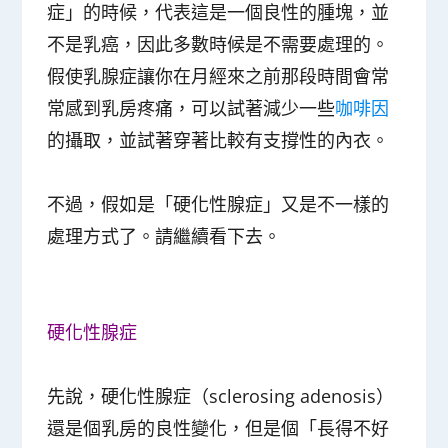
症」的時候，代表這是一個良性的腫塊，並
不是乳癌，因此多數時候是不需要處理的。
假使乳腺症讓你在月經來之前那段時間會常
常感到乳房疼痛，可以試著減少一些
咖啡因
的攝取，並試著穿著比較有支撐性的內衣。
不過，假如是「硬化性腺症」又是不一樣的
處理方式了。請繼續看下去。
硬化性腺症
先說，硬化性腺症（sclerosing adenosis）
還是個乳房的良性變化，但是個「長得不好