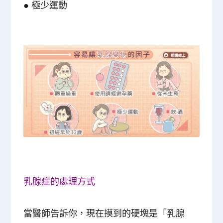
● 極少運動
乳腺症的處理方式
當醫師告訴你，現在摸到的硬塊是「乳腺