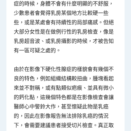
症的時候，身體不會有什麼明顯的不舒服，
少數患者會覺得乳房某個地方比較硬一些
些，或是某處會有持續性的局部痛感。但絕
大部分女性是在做例行性的乳房檢查，像是
乳房超音波、或乳房攝影的時候，才被告知
有一區可疑之處的。
由於在影像下硬化性腺症的樣貌會有幾個不
良的特色，例如
組織結構較扭曲，腫塊看起
來並不對稱，或有點類似疤痕、並具有微小
的鈣化點
，這幾個特色都是在影像檢查會讓
醫師心中警鈴大作，甚至懷疑此物是乳癌
的，因此在影像報告無法排除乳癌的情況
下，會需要建議患者接受切片檢查。真正取