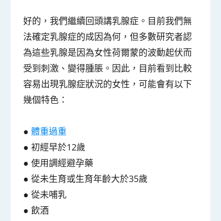
好的，我們繼續回頭講乳腺症。目前我們無
法確定乳腺症的成因為何，但多數研究者認
為
這些乳腺是因為女性荷爾蒙的波動起伏而
受到刺激、變得腫脹
。因此，目前看到比較
容易出現乳腺症狀況的女性，可能會有以下
幾個特色：
●
體重過重
● 初經早於12歲
● 使用調經避孕藥
● 從未生育或生育年齡大於35歲
● 從未哺乳
● 飲酒