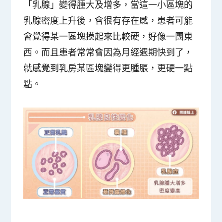
「乳腺」變得腫大及增多，當這一小區塊的
乳腺密度上升後，會很有存在感，患者可能
會覺得某一區塊摸起來比較硬，好像一團東
西。而且患者常常會因為月經週期快到了，
就感覺到乳房某區塊變得更腫脹，更硬一點
點。