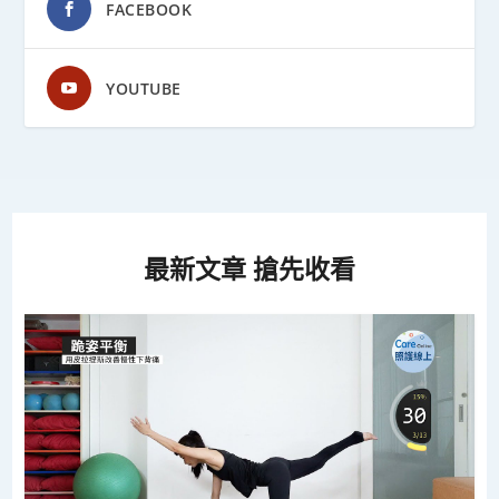
FACEBOOK
YOUTUBE
最新文章 搶先收看