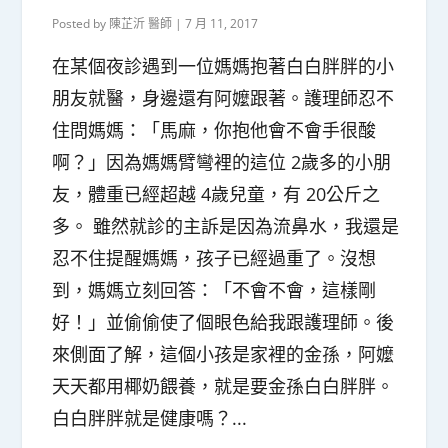
Posted by
陳芷沂 醫師
|
7 月 11, 2017
在某個夜診遇到一位媽媽抱著白白胖胖的小
朋友就醫，身邊還有阿嬤跟著。護理師忍不
住問媽媽：「馬麻，你抱他會不會手很酸
啊？」因為媽媽臂彎裡的這位 2歲多的小朋
友，體重已經超越 4歲兒童，有 20公斤之
多。 雖然就診的主訴是因為流鼻水，我還是
忍不住提醒媽媽，孩子已經過重了。沒想
到，媽媽立刻回答：「不會不會，這樣剛
好！」並偷偷使了個眼色給我跟護理師。後
來側面了解，這個小孩是家裡的金孫，阿嬤
天天都用椰奶餵養，就是要金孫白白胖胖。
白白胖胖就是健康嗎？...