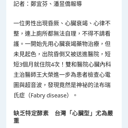
記者：鄭宜芬、潘昱僑報導
一位男性出現昏厥、心臟衰竭、心律不
整，連上廁所都無法自理，不得不請看
護。一開始先用心臟衰竭藥物治療，但
未見起色，出院昏倒又被送進醫院，短
短3個月就住院4次！雙和醫院心臟內科
主治醫師王大榮進一步為患者檢查心電
圖與超音波，發現竟然是神祕的法布瑞
氏症（Fabry disease）。
缺乏特定酵素 台灣「心臟型」尤為嚴
重