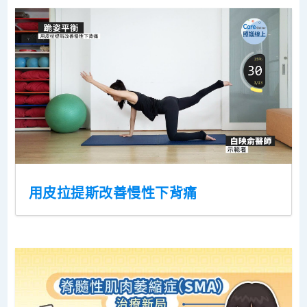
用皮拉提斯改善慢性下背痛