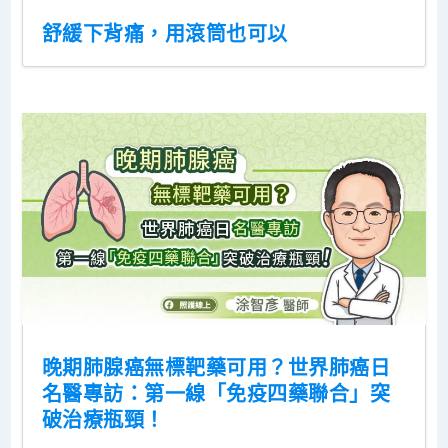
舒緩下背痛，用滾筒也可以
晚期肺腺癌無標靶藥可用？世界肺癌日
名醫專訪：第一線「免疫四藥聯合」突
破治療瓶頸！