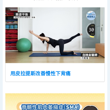
用皮拉提斯改善慢性下背痛