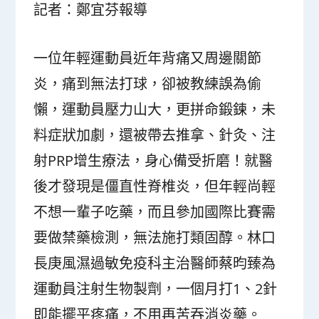
記者：鄭宜芬報導
一位年輕運動員近年背痛又周邊關節
炎，痛到無法打球，卻被教練誤為偷
懶，運動員壓力山大，更拼命鍛鍊，未
料症狀加劇，還被帶去推拿、針灸、注
射PRP增生療法，身心備受折磨！就醫
後才發現是僵直性脊椎炎，但年輕尚輕
不想一輩子吃藥，而且參加國際比賽需
要做禁藥檢測，無法施打類固醇。林口
長庚風濕過敏免疫科主治醫師蔡昀臻為
運動員注射生物製劑，一個月打1、2針
即能擺平疼痛，不用再苦吞消炎藥。