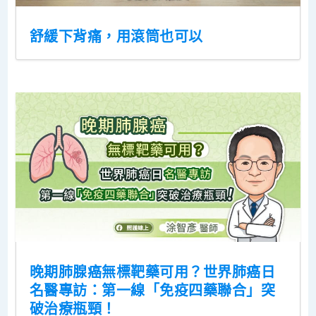
舒緩下背痛，用滾筒也可以
晚期肺腺癌無標靶藥可用？世界肺癌日
名醫專訪：第一線「免疫四藥聯合」突
破治療瓶頸！