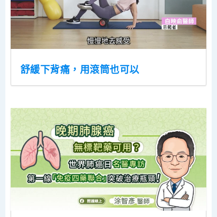
舒緩下背痛，用滾筒也可以