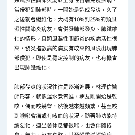
當侵犯到肺部時，一開始是造成發炎，久了
之後就會纖維化，大概有10%到25%的類風
濕性關節炎病友，會併發肺部發炎、肺纖維
化的情形。且類風濕性關節炎的疾病活性很
高，發炎指數高的病友有較高的風險出現肺
部侵犯，即使是穩定控制的病友，也有機會
出現肺纖維化。
肺部發炎的狀況往往是逐漸進展，林理信醫
師形容，就像溫水煮青蛙，病友剛開始是乾
咳，偶而咳幾聲，然後越來越頻繁，甚至咳
到喉嚨會痛或有咳血的狀況，隨著肺功能持
續惡化，連坐著休息都很喘，也會伴隨倦
怠、無力、沒有食慾、甚至體重減輕等症