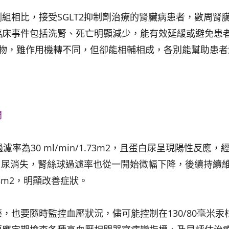
組相比，接受SGLT2抑制劑治療的腎臟病患者，數周腎
臨床事件包括洗腎、死亡明顯減少，能有效延緩或避免患
劑兩種藥物，雖作用機轉不同，但卻能相輔相成，各別能幫助患
門
為30 ml/min/1.73m2，且蛋白尿呈現陽性反應，
蛋白尿消失，腎絲球過濾率也從一開始微幅下降，後續持續
.73m2，明顯改善症狀。
，也要隨時監控血壓狀況，儘可能控制在130/80毫米汞