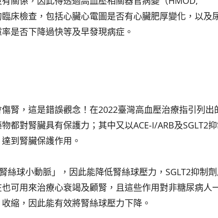
有關係，因此得透過高血壓相關器官病變（HMOD,
n damage）的臨床檢查，包括心臟心電圖是否有心臟肥厚變化，以
濾率是否下降過快等及早發現病症。
傷腎，這是錯誤觀念！在2022臺灣高血壓治療指引列出
對腎臟具有保護力；其中又以ACE-I/ARB及SGLT2
，達到腎臟保護作用。
「出腎絲球小動脈」，因此能降低腎絲球壓力，SGLT2抑制
在也可用來治療心衰竭及顧腎，且這些作用對非糖尿病人
」收縮，因此能有效將腎絲球壓力下降。