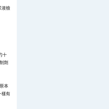
及尿液檢
的十
抑制劑
劑原本
一樣有