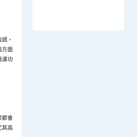
敏感，
兩方面
過濾功
眾都會
尤其高