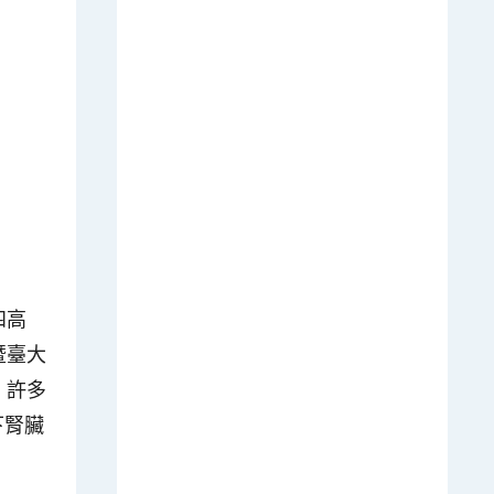
四高
暨臺大
，許多
下腎臟