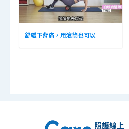
舒緩下背痛，用滾筒也可以