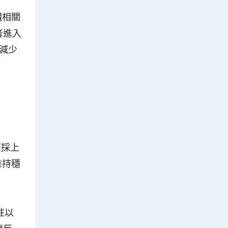
臟相關
者進入
者減少
經採上
維持穩
柱以