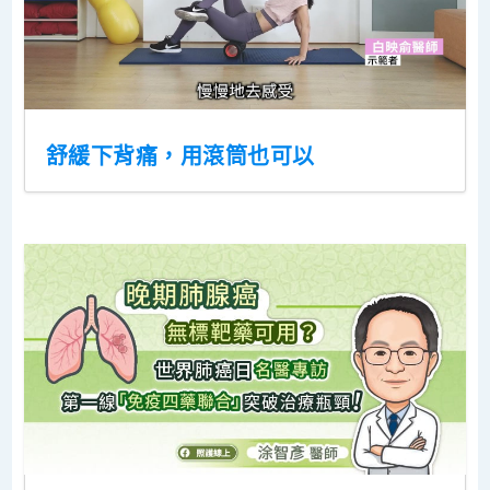
舒緩下背痛，用滾筒也可以