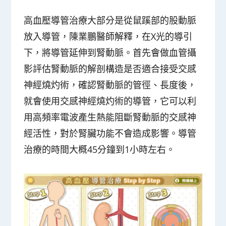
高血壓導管治療大部分是從鼠蹊部的股動脈
放入導管，陳業鵬醫師解釋，在X光的導引
下，將導管延伸到腎動脈。首先會做血管攝
影評估腎動脈的解剖構造是否適合接受交感
神經燒灼術，確認腎動脈的管徑、長度後，
就會使用交感神經燒灼術的導管，它可以利
用高頻率電波產生熱能阻斷腎動脈的交感神
經活性，對於腎臟功能不會造成影響。導管
治療的時間大概45分鐘到1小時左右。