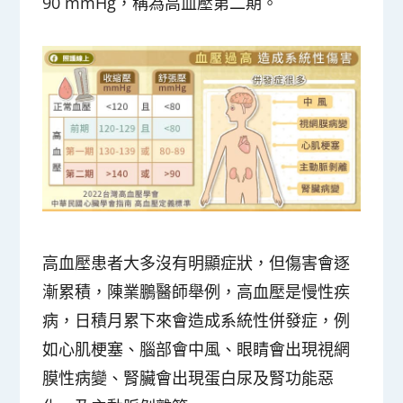
90 mmHg，稱為高血壓第二期。
高血壓患者大多沒有明顯症狀，但傷害會逐
漸累積，陳業鵬醫師舉例，高血壓是慢性疾
病，日積月累下來會造成系統性併發症，例
如心肌梗塞、腦部會中風、眼睛會出現視網
膜性病變、腎臟會出現蛋白尿及腎功能惡