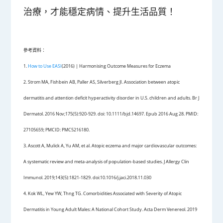
治療，才能穩定病情、提升生活品質！
參考資料：
1.
How to Use EASI
(2016) | Harmonising Outcome Measures for Eczema
2. Strom MA, Fishbein AB, Paller AS, Silverberg JI. Association between atopic
dermatitis and attention deficit hyperactivity disorder in U.S. children and adults. Br J
Dermatol. 2016 Nov;175(5):920-929. doi: 10.1111/bjd.14697. Epub 2016 Aug 28. PMID:
27105659; PMCID: PMC5216180.
3. Ascott A, Mulick A, Yu AM, et al. Atopic eczema and major cardiovascular outcomes:
A systematic review and meta-analysis of population-based studies. J Allergy Clin
Immunol. 2019;143(5):1821-1829. doi:10.1016/j.jaci.2018.11.030
4. Kok WL, Yew YW, Thng TG. Comorbidities Associated with Severity of Atopic
Dermatitis in Young Adult Males: A National Cohort Study. Acta Derm Venereol. 2019