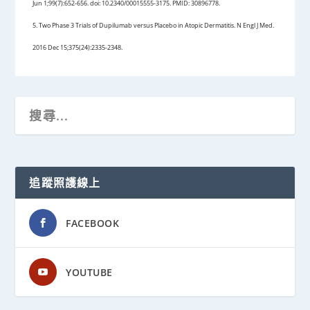
Jun 1;99(7):652-656. doi: 10.2340/00015555-3175. PMID: 30896778.
5. Two Phase 3 Trials of Dupilumab versus Placebo in Atopic Dermatitis. N Engl J Med.
2016 Dec 15;375(24):2335-2348.
追蹤照護線上
FACEBOOK
YOUTUBE