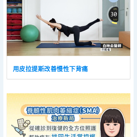
用皮拉提斯改善慢性下背痛