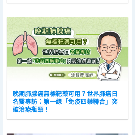
晚期肺腺癌無標靶藥可用？世界肺癌日
名醫專訪：第一線「免疫四藥聯合」突
破治療瓶頸！