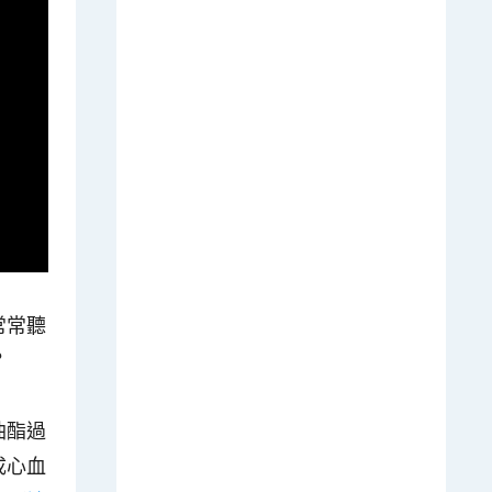
常常聽
？
油酯過
成心血