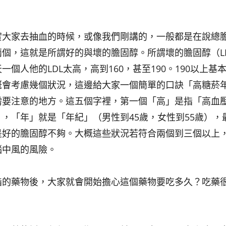
實大家去抽血的時候，或像我們剛講的，一般都是在說總
個，這就是所謂好的與壞的膽固醇。所謂壞的膽固醇（L
個人他的LDL太高，高到160，甚至190。190以上基
概會考慮幾個狀況，這邊給大家一個簡單的口訣「
高糖菸
需要注意的地方。這五個字裡，第一個「
高
」是指「高血
」，「
年
」就是「年紀」（男性到45歲，女性到55歲），
是好的膽固醇不夠。大概這些狀況若符合兩個到三個以上
腦中風的風險。
脂的藥物後，大家就會開始擔心這個藥物要吃多久？吃藥