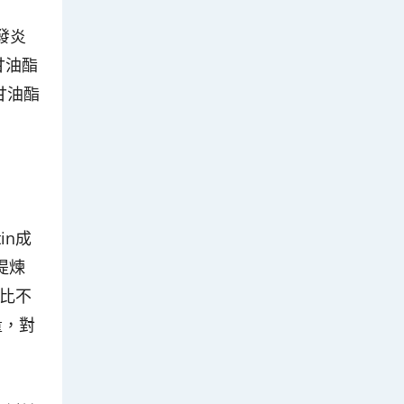
發炎
甘油酯
甘油酯
in成
提煉
實比不
量，對