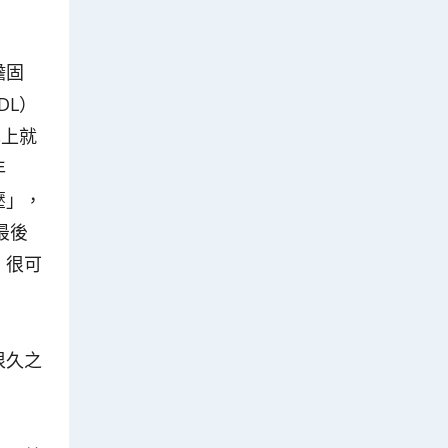
膽固
DL）
本上就
年
壓」，
最後
，很可
很久之