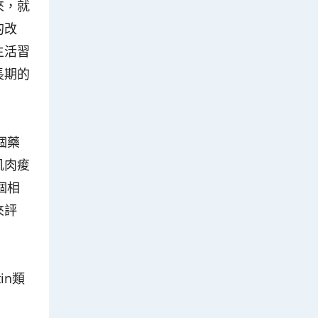
來，就
的改
生活習
長期的
個藥
肌肉痠
個相
來評
in類