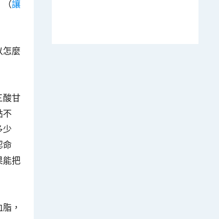
。（
讓
以怎麼
三酸甘
點不
多少
認命
果能把
血脂，