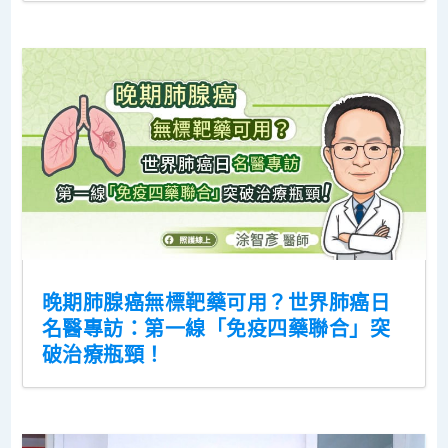
晚期肺腺癌無標靶藥可用？世界肺癌日
名醫專訪：第一線「免疫四藥聯合」突
破治療瓶頸！