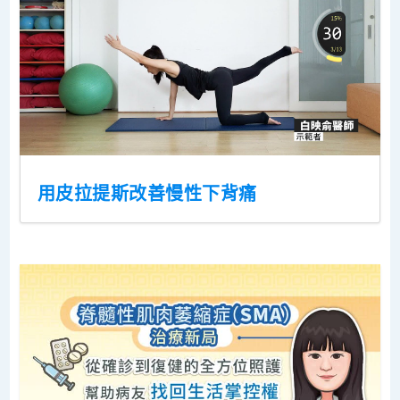
用皮拉提斯改善慢性下背痛