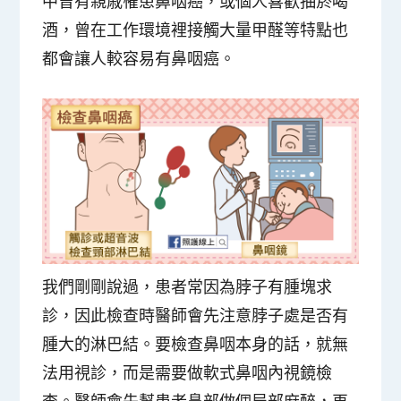
中曾有親戚罹患鼻咽癌，或個人喜歡抽菸喝
酒，曾在工作環境裡接觸大量甲醛等特點也
都會讓人較容易有鼻咽癌。
我們剛剛說過，患者常因為脖子有腫塊求
診，因此檢查時醫師會先注意脖子處是否有
腫大的淋巴結。要檢查鼻咽本身的話，就無
法用視診，而是需要做
軟式鼻咽內視鏡
檢
查。醫師會先幫患者鼻部做個局部麻醉，再