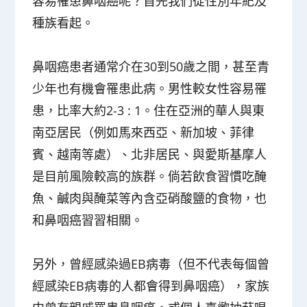
容易罹患鼻咽癌呢？首先我們從性別年紀及
種族看起。
鼻咽癌患者通常介在30到50歲之間，甚至青
少年也有機會罹患此病。男性較女性容易罹
患，比率大約2-3 : 1。住在亞洲的華人與東
南亞居民（例如馬來西亞、新加坡、菲律
賓、越南等處）、北非居民、與愛斯基摩人
是目前風險較高的族群。倘若飲食習慣吃醃
魚、鹹肉與醃菜等內含亞硝酸鹽的食物，也
和鼻咽癌習習相關。
另外，曾經感染過EB病毒（但不代表每個曾
經感染EB病毒的人都會得到鼻咽癌），家族