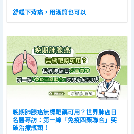
舒緩下背痛，用滾筒也可以
晚期肺腺癌無標靶藥可用？世界肺癌日
名醫專訪：第一線「免疫四藥聯合」突
破治療瓶頸！