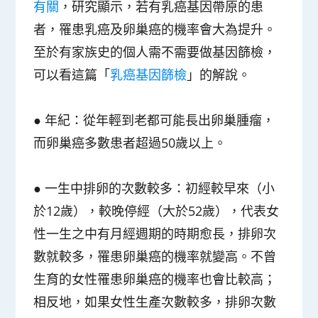
有關
，研究顯示，若有乳癌基因帶原的患
者，罹患乳癌及卵巢癌的機率會大為提升。
至於有家族史的個人需不需要做基因篩檢，
可以看這篇「
乳癌基因篩檢
」的解說。
● 年紀：從年輕到老都可能長出卵巢腫瘤，
而
卵巢癌多數患者超過50歲以上
。
● 一生中排卵的次數較多：
初經較早
來
（小
於12歲）
，
較晚停經
（大於52歲），代表女
性一生之中有月經週期的時期愈長，排卵次
數就較多，罹患卵巢癌的機率就變高。
不曾
生育
的女性罹患卵巢癌的機率也會比較高；
相反地，如果女性生產次數較多，排卵次數