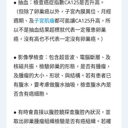
● 抽血：檢查癌症指數CA125是否升高。
（但除了卵巢癌以外，子宮內膜異位、月經
週期、及
子宮肌瘤
都可能讓CA125升高，所
以不是抽血結果超標就代表一定罹患卵巢
癌，沒有高也不代表一定沒有卵巢癌。）
● 影像學檢查：包含超音波、電腦斷層、及
核磁共振，檢驗卵巢的形態，是否有腫瘤，
及腫瘤的大小、形狀、與結構。
若有患者已
有腹水，要考慮做腹水抽吸，檢查腹水內是
否含有癌細胞。
● 有時會直接以腹腔鏡探查腹腔內狀況，並
取出卵巢腫瘤組織檢驗是否有癌組織。若確