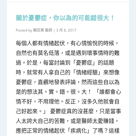
關於憂鬱症，你以為的可能錯很大！
Posted by
賴奕菁 醫師
|
3 月 8, 2017
每個人都有情緒起伏，有心情愉悅的時候，
自然也有莫名低落，或是遇到壞事情時的難
過。於是，每當討論到「憂鬱症」的話題
時，就常有人拿自己的「情緒經驗」來想像
憂鬱症，直觀地發表評論，然而這些自以為
是的想法其。實。錯。很。大！ 「誰都會心
情不好，不用理他。反正，沒多久他就會自
己好起來。」 憂鬱症真的沒甚麼，只是當事
人太誇大自己的苦難，或是醫師太愛賺錢，
應把正常的情緒起伏「疾病化」了嗎？這樣