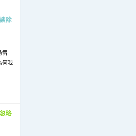
談除
過雷
為何我
忽略