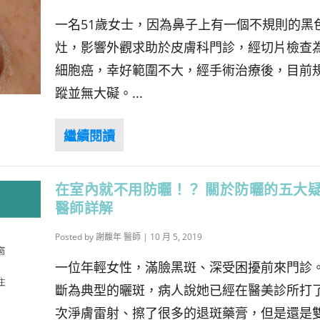
一名51歲女士，因為鼻子上有一個不規則的黑
灶，影響外觀求助於皮膚科門診，經切片檢查
細胞癌，幸好範圍不大，經手術治療後，目前
蹤並無大礙。...
在室內就不用防曬！？ 關於防曬的五大
醫師詳解
Posted by
謝馥年 醫師
|
10 月 5, 2019
一位年輕女性，滿臉黑斑、深受困擾前來門診。
斷為典型的曬斑，病人說她已經在醫美診所打
次淨膚雷射、擦了很多的退斑藥膏，但是還是