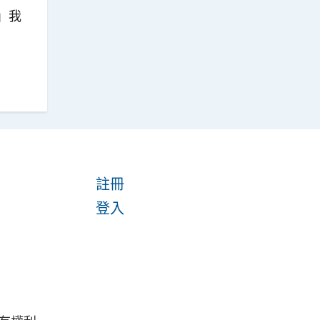
」我
註冊
登入