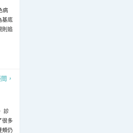
色病
為基底
規則追
疑問，
 診
了很多
雙頰仍