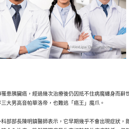
傳罹患胰臟癌，經過幾次治療後仍因抵不住病魔纏身而辭
界三大男高音帕華洛帝，也難逃「癌王」魔爪。
外科部部長陳明鎮醫師表示，它早期幾乎不會出現症狀，