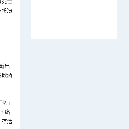
其死亡
療扮演
診斷出
或飲酒
可切」
，癌
，存活