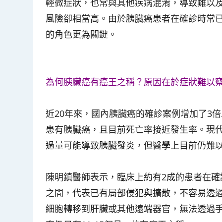
輕微症狀，也常與其他疾病混淆，導致難以
風險卻相當高。由於胰臟癌患者在確診時常
的角色更為關鍵。
為何胰臟癌有癌王之稱？原因在於症狀難以
近20年來，國內胰臟癌的確診案例增加了3倍以
患有胰臟癌，且目前死亡率接近發生率。現
過量可能導致胰臟發炎，但醫學上目前仍難
陳明鎮醫師表示，臨床上約有2成的患者在確
之間，代表已有局部侵犯與擴散，不容易透
細胞轉移到肝臟或其他遠端器官，無法透過