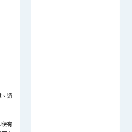
世。遺
即便有