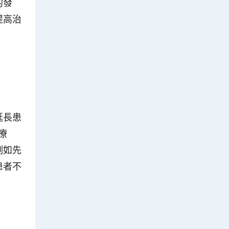
的發
提高治
延長患
療
例如先
患者不