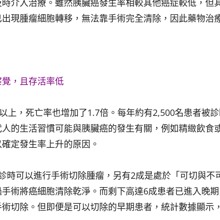
及時介入治療。雖然胰臟癌發生率相較其他癌症較低，但
已出現腫瘤細胞轉移，無法靠手術完全清除，因此藥物治
察覺，且存活率低
上，死亡率也增加了1.7倍。每年約有2,500名患者被
代人的生活習慣可能與胰臟癌的發生有關，例如精緻飲食
以確定發生率上升的原因。
診時可以進行手術切除腫瘤，另有2成是處於「可切與不
過手術將癌細胞清除乾淨。而剩下高達6成患者已進入晚期
手術切除。但即便是可以切除的早期患者，統計數據顯示