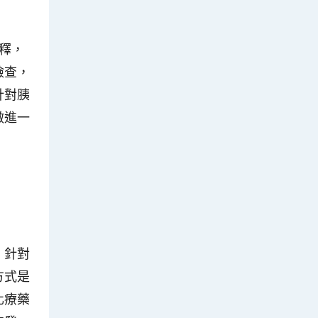
釋，
檢查，
針對胰
做進一
，針對
方式是
化療藥