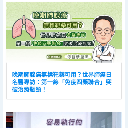
晚期肺腺癌無標靶藥可用？世界肺癌日
名醫專訪：第一線「免疫四藥聯合」突
破治療瓶頸！