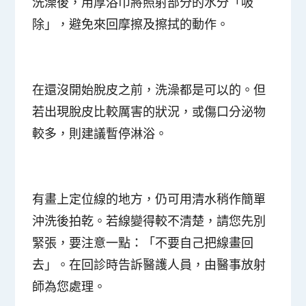
洗澡後，用厚浴巾將照射部分的水分「吸
除」，
避免來回摩擦及擦拭的動作
。
在還沒開始脫皮之前，洗澡都是可以的。但
若出現脫皮比較厲害的狀況，或傷口分泌物
較多，則建議暫停淋浴。
有畫上定位線的地方，仍可用清水稍作簡單
沖洗後拍乾。
若線變得較不清楚，請您先別
緊張，要注意一點：「不要自己把線畫回
去」
。在回診時告訴醫護人員，由醫事放射
師為您處理。