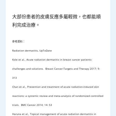
大部份患者的皮膚反應多屬輕微，也都能順
利完成治療。
參考資料：
Radiation dermatitis, UpToDate
Kole et al., Acute radiation dermatitis in breast cancer patients:
challenges and solutions. Breast Cancer-Targets and Therapy 2017; 9:
313
Chan et al., Prevention and treatment of acute radiation-induced skin
reactions: a systemic review and meta-analysis of randomized controlled
trials. BMC Cancer 2014; 14: 53
Haruna et al., Topical management of acute radiation dermatitis in