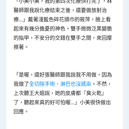
「小美小美，我的第四次化療快打完了，林
醫師跟我說化療結束之後，還要做放射治
療…」戴著淺藍色碎花頭巾的筱萍，臉上看
起來有幾分擔憂的神色。雙手微微泛黑變脆
的指甲，不安分的交錯在雙手之間，來回摩
擦著。
「是喔，還好張醫師跟我說我不用做，因為
我做了
全切除手術，淋巴也沒感染
。不然，
上次聽王大姐說，她的皮膚都『臭火乾』
了，聽起來真的好可怕喔…」小美很快做出
回應。