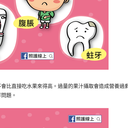
不會比直接吃水果來得高。
過量的果汁攝取會造成
營養過
等問題
。