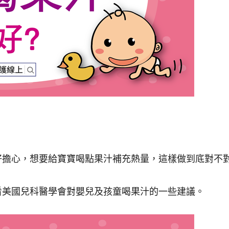
？
好擔心，想要給寶寶喝點果汁補充熱量，這樣做到底對不
看美國兒科醫學會對嬰兒及孩童喝果汁的一些建議。