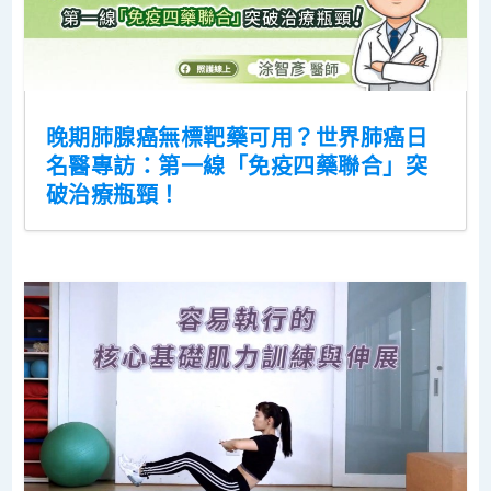
晚期肺腺癌無標靶藥可用？世界肺癌日
名醫專訪：第一線「免疫四藥聯合」突
破治療瓶頸！