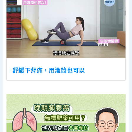
舒緩下背痛，用滾筒也可以