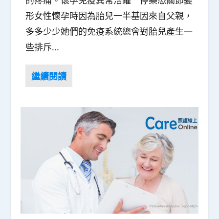
的疼痛。懷孕免疫異常活躍 停藥恐關節變
形女性懷孕時因為胎兒一半基因來自父親，
多多少少她們的免疫系統總會對胎兒產生一
些排斥...