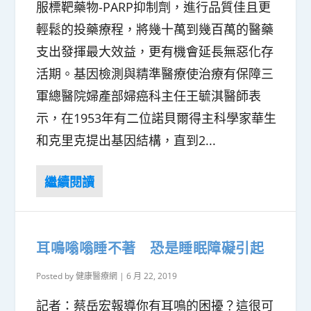
服標靶藥物-PARP抑制劑，進行品質佳且更
輕鬆的投藥療程，將幾十萬到幾百萬的醫藥
支出發揮最大效益，更有機會延長無惡化存
活期。基因檢測與精準醫療使治療有保障三
軍總醫院婦產部婦癌科主任王毓淇醫師表
示，在1953年有二位諾貝爾得主科學家華生
和克里克提出基因結構，直到2...
耳鳴嗡嗡睡不著 恐是睡眠障礙引起
Posted by
健康醫療網
|
6 月 22, 2019
記者：蔡岳宏報導你有耳鳴的困擾？這很可