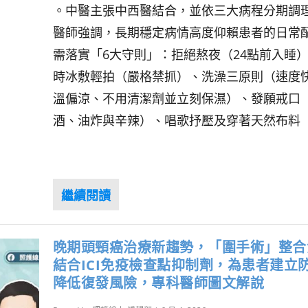
。中醫主張中西醫結合，並依三大病程分期調
醫師強調，長期穩定病情高度仰賴患者的日常
需落實「6大守則」：拒絕熬夜（24點前入睡
時冰敷輕拍（嚴格禁抓）、洗澡三原則（速度
溫偏涼、不用清潔劑並立刻保濕）、發願戒口
酒、油炸與辛辣）、唱歌抒壓及穿著天然布料 
晚期頭頸癌治療新趨勢，「圍手術」整合
結合ICI免疫檢查點抑制劑，為患者建立
降低復發風險，專科醫師圖文解說