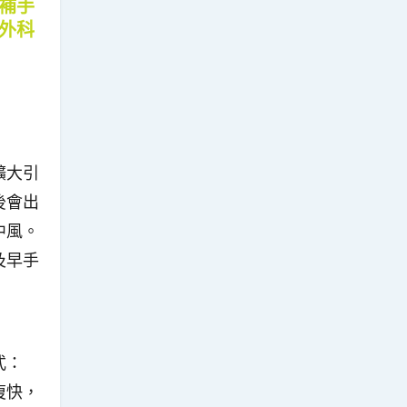
補手
外科
擴大引
後會出
中風。
及早手
式：
復快，