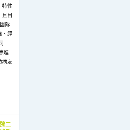
」特性
，且目
療團隊
態、經
同
等進
助病友
臂二