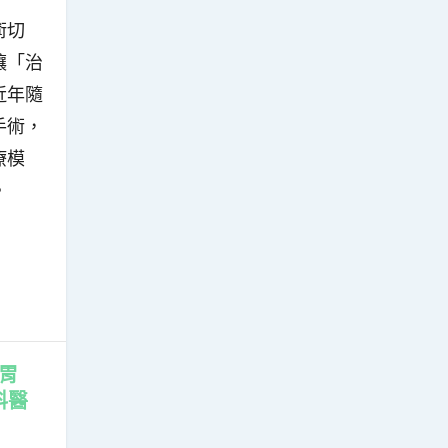
術切
讓「治
近年隨
手術，
療模
。
胃
科醫