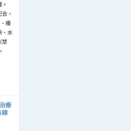
理。
配合，
）、癢
快、水
（禁
。
治療
防線