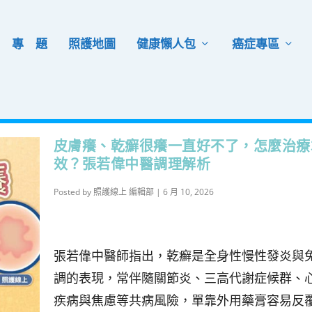
專 題
照護地圖
健康懶人包
癌症專區
皮膚癢、乾癬很癢一直好不了，怎麼治療
效？張若偉中醫調理解析
Posted by
照護線上 編輯部
|
6 月 10, 2026
張若偉中醫師指出，乾癬是全身性慢性發炎與
調的表現，常伴隨關節炎、三高代謝症候群、
疾病與焦慮等共病風險，單靠外用藥膏容易反