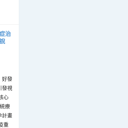
症治
說
，好發
引發視
核心
傳統療
孕計畫
疫重