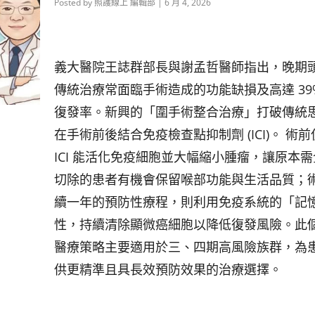
Posted by
照護線上 編輯部
|
6 月 4, 2026
義大醫院王誌群部長與謝孟哲醫師指出，晚期
傳統治療常面臨手術造成的功能缺損及高達 39
復發率。新興的「圍手術整合治療」打破傳統
在手術前後結合免疫檢查點抑制劑 (ICI)。 術
ICI 能活化免疫細胞並大幅縮小腫瘤，讓原本
切除的患者有機會保留喉部功能與生活品質；
續一年的預防性療程，則利用免疫系統的「記
性，持續清除顯微癌細胞以降低復發風險。此
醫療策略主要適用於三、四期高風險族群，為
供更精準且具長效預防效果的治療選擇。