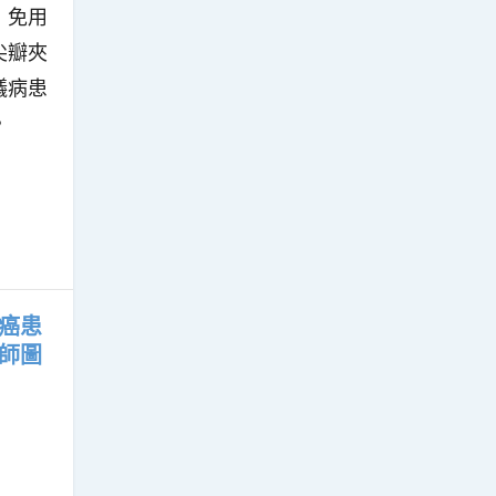
」免用
尖瓣夾
議病患
。
癌患
師圖