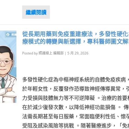
從長期用藥到免疫重建療法，多發性硬化
療模式的轉變與新選擇，專科醫師圖文解
Posted by
照護線上 編輯部
|
5 月 29, 2026
多發性硬化症為中樞神經系統的自體免疫疾病
於年輕女性，反覆發作恐導致神經傳導異常，
力受損與肢體無力等不可逆障礙 。治療的首要
在於減少復發次數，以降低神經功能損傷 。 
法需長期甚至每日服藥，常面臨便利性低、懷
受阻及感染風險等挑戰 。隨著醫療進步，「免