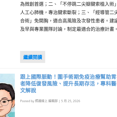
為微創首選；二、「不停跳二尖瓣腱索植入術
人工心肺機，專治腱索斷裂；三、「經導管二
合術」免開胸，適合高風險及次發性患者。建
及早與專業團隊討論，制定最適合的治療計畫
跟上國際脈動！圍手術期免疫治療幫助胃
者降低復發風險、提升長期存活，專科醫
文解說
Posted by
照護線上 編輯部
|
5 月 25, 2026