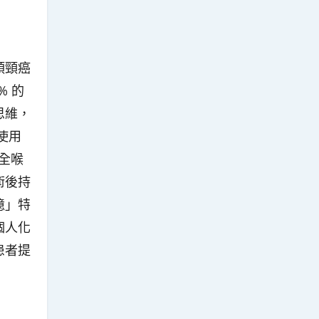
頭頸癌
% 的
思維，
前使用
需全喉
術後持
憶」特
個人化
患者提