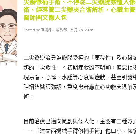
尖瓣修補手術、不停跳二尖瓣腱索植入修
術、經導管二尖瓣夾合術解析，心臟血管
醫師圖文懶人包
Posted by
照護線上 編輯部
|
5 月 28, 2026
二尖瓣逆流分為瓣膜受損的「原發性」及心臟
起的「次發性」。初期症狀雖不明顯，但惡化
現易喘、心悸、水腫等心衰竭症狀，甚至引發
陳紹緯醫師強調，重度患者應在心功能衰退前
術。
目前治療已邁向微創與個人化，主要有三種方
一、「達文西機械手臂修補手術」傷口小、恢