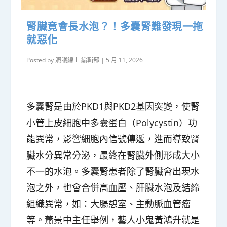
腎臟竟會長水泡？！多囊腎難發現一拖
就惡化
Posted by
照護線上 編輯部
|
5 月 11, 2026
多囊腎是由於PKD1與PKD2基因突變，使腎
小管上皮細胞中多囊蛋白（Polycystin）功
能異常，影響細胞內信號傳遞，進而導致腎
臟水分異常分泌，最終在腎臟外側形成大小
不一的水泡。多囊腎患者除了腎臟會出現水
泡之外，也會合併高血壓、肝臟水泡及結締
組織異常，如：大腸憩室、主動脈血管瘤
等。蕭景中主任舉例，藝人小鬼黃鴻升就是