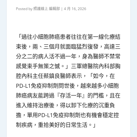
Posted by
照護線上 編輯部
|
4 月 16, 2026
「過往小細胞肺癌患者往往在第一線化療結
束後，兩、三個月就面臨猛烈復發，高達三
分之二的病人活不過一年，身為醫師不禁常
感覺束手無策之憾。」三軍總醫院內科部胸
腔內科主任蔡鎮良醫師表示，「如今，在
PD-L1免疫抑制劑問世後，越來越多小細胞
肺癌病友能跨過『存活一年』的門檻，且在
進入維持治療後，得以卸下化療的沉重負
擔，單用PD-L1免疫抑制劑也有機會穩定控
制疾病，重拾美好的日常生活。」