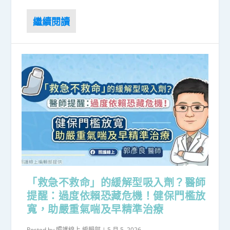
「救急不救命」的緩解型吸入劑？醫師
提醒：過度依賴恐藏危機！健保門檻放
寬，助嚴重氣喘及早精準治療
Posted by
照護線上 編輯部
|
5 月 5, 2026