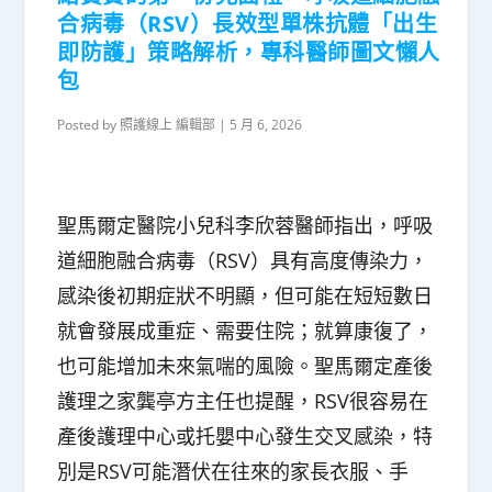
合病毒（RSV）長效型單株抗體「出生
即防護」策略解析，專科醫師圖文懶人
包
Posted by
照護線上 編輯部
|
5 月 6, 2026
聖馬爾定醫院小兒科李欣蓉醫師指出，呼吸
道細胞融合病毒（RSV）具有高度傳染力，
感染後初期症狀不明顯，但可能在短短數日
就會發展成重症、需要住院；就算康復了，
也可能增加未來氣喘的風險。聖馬爾定產後
護理之家龔亭方主任也提醒，RSV很容易在
產後護理中心或托嬰中心發生交叉感染，特
別是RSV可能潛伏在往來的家長衣服、手