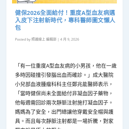
健保2026全面給付！重度A型血友病邁
入皮下注射新時代，專科醫師圖文懶人
包
Posted by
照護線上 編輯部
|
4 月 9, 2026
「有一位重度A型血友病的小男孩，他在一歲
多時因碰撞引發腦出血而確診。」成大醫院
小兒部血液腫瘤科科主任鄭兆能醫師表示，
「當時健保尚未全面給付非凝血因子藥物，
他每週需回診兩次靜脈注射施打凝血因子。
媽媽為了安全，出門總讓他穿戴安全帽與護
具。而且每次靜脈注射都是一場折騰，對家