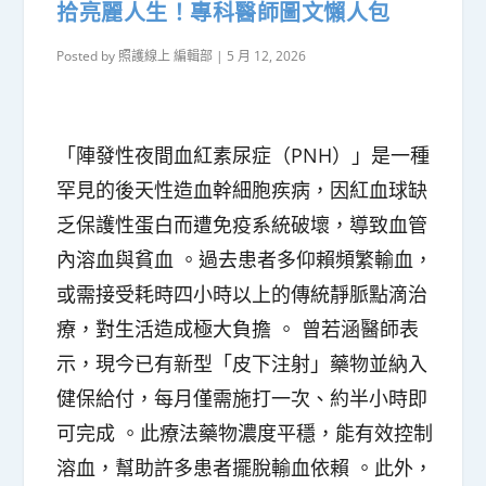
拾亮麗人生！專科醫師圖文懶人包
Posted by
照護線上 編輯部
|
5 月 12, 2026
「陣發性夜間血紅素尿症（PNH）」是一種
罕見的後天性造血幹細胞疾病，因紅血球缺
乏保護性蛋白而遭免疫系統破壞，導致血管
內溶血與貧血 。過去患者多仰賴頻繁輸血，
或需接受耗時四小時以上的傳統靜脈點滴治
療，對生活造成極大負擔 。 曾若涵醫師表
示，現今已有新型「皮下注射」藥物並納入
健保給付，每月僅需施打一次、約半小時即
可完成 。此療法藥物濃度平穩，能有效控制
溶血，幫助許多患者擺脫輸血依賴 。此外，