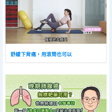
舒緩下背痛，用滾筒也可以