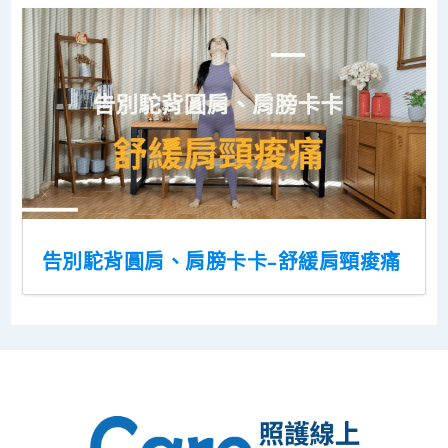
告別駝背圓肩、肩膀卡卡–舒緩肩頸痠痛