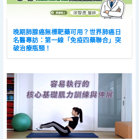
晚期肺腺癌無標靶藥可用？世界肺癌日
名醫專訪：第一線「免疫四藥聯合」突
破治療瓶頸！