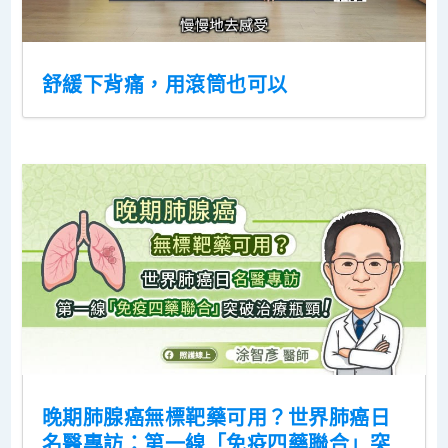
舒緩下背痛，用滾筒也可以
晚期肺腺癌無標靶藥可用？世界肺癌日
名醫專訪：第一線「免疫四藥聯合」突