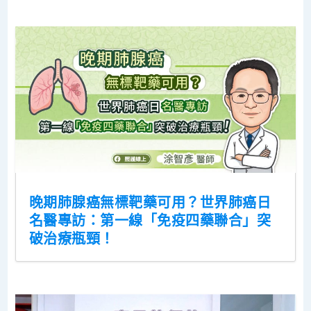
晚期肺腺癌無標靶藥可用？世界肺癌日
名醫專訪：第一線「免疫四藥聯合」突
破治療瓶頸！