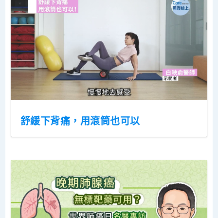
舒緩下背痛，用滾筒也可以