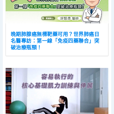
晚期肺腺癌無標靶藥可用？世界肺癌日
名醫專訪：第一線「免疫四藥聯合」突
破治療瓶頸！