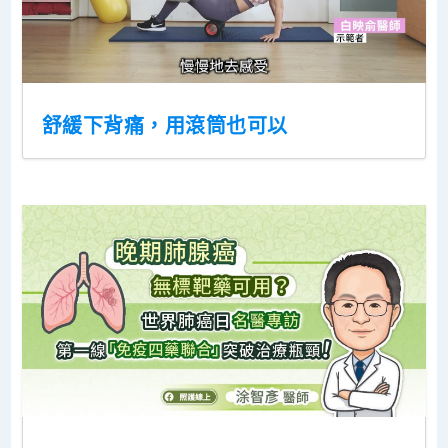
舒緩下背痛，用滾筒也可以