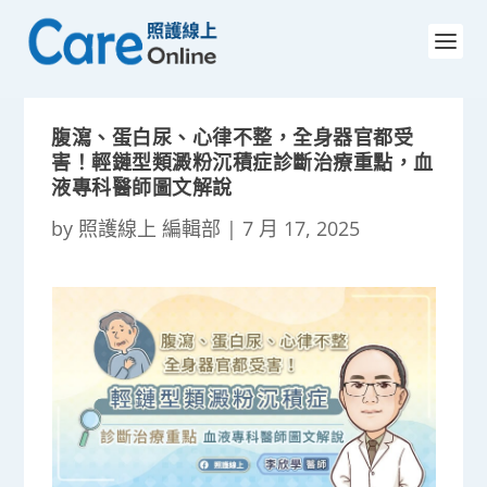
腹瀉、蛋白尿、心律不整，全身器官都受
害！輕鏈型類澱粉沉積症診斷治療重點，血
液專科醫師圖文解說
by
照護線上 編輯部
|
7 月 17, 2025