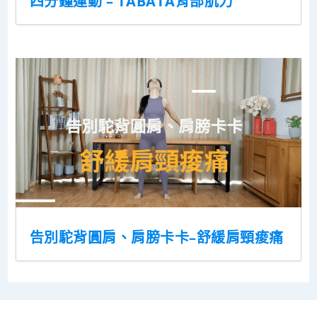
四分鐘運動 – TABATA背部肌力
告別駝背圓肩、肩膀卡卡–舒緩肩頸痠痛