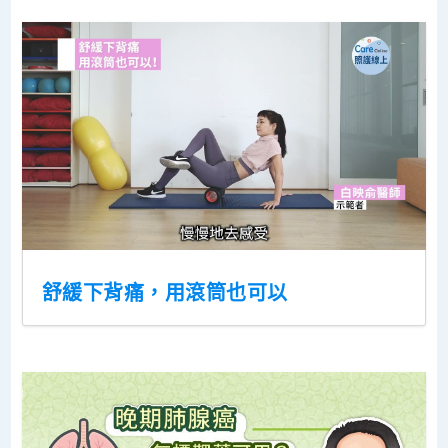
舒緩下背痛，用滾筒也可以