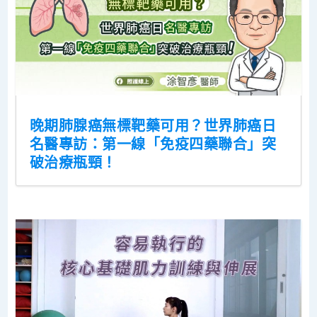
晚期肺腺癌無標靶藥可用？世界肺癌日
名醫專訪：第一線「免疫四藥聯合」突
破治療瓶頸！