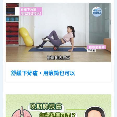
舒緩下背痛，用滾筒也可以