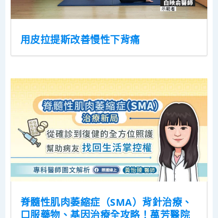
用皮拉提斯改善慢性下背痛
脊髓性肌肉萎縮症（SMA）背針治療、
口服藥物、基因治療全攻略！萬芳醫院