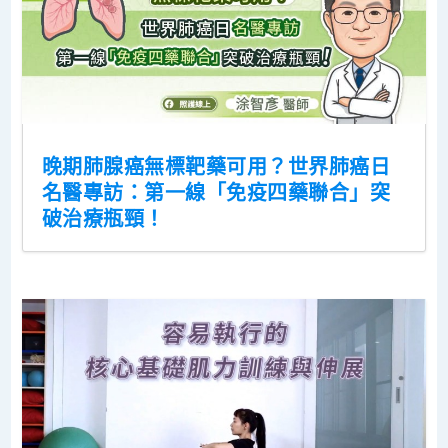
晚期肺腺癌無標靶藥可用？世界肺癌日
名醫專訪：第一線「免疫四藥聯合」突
破治療瓶頸！