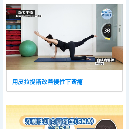
用皮拉提斯改善慢性下背痛