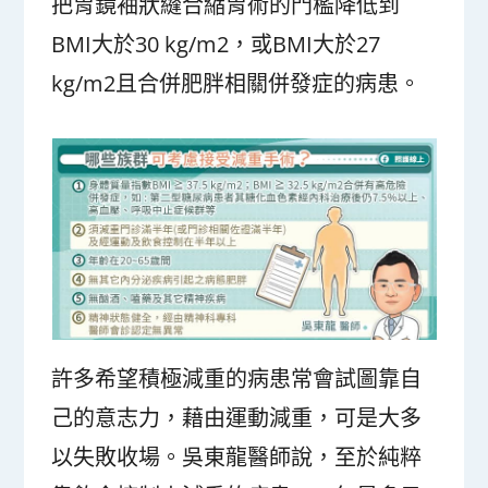
把胃鏡袖狀縫合縮胃術的門檻降低到
BMI大於30 kg/m
2
，或BMI大於27
kg/m
2
且合併肥胖相關併發症的病患。
許多希望積極減重的病患常會試圖靠自
己的意志力，藉由運動減重，可是大多
以失敗收場。吳東龍醫師說，至於純粹