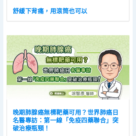
舒緩下背痛，用滾筒也可以
晚期肺腺癌無標靶藥可用？世界肺癌日
名醫專訪：第一線「免疫四藥聯合」突
破治療瓶頸！