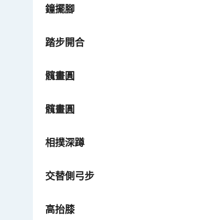
鐘擺腳
踏步開合
髖畫圓
髖畫圓
相撲深蹲
交替側弓步
高抬膝