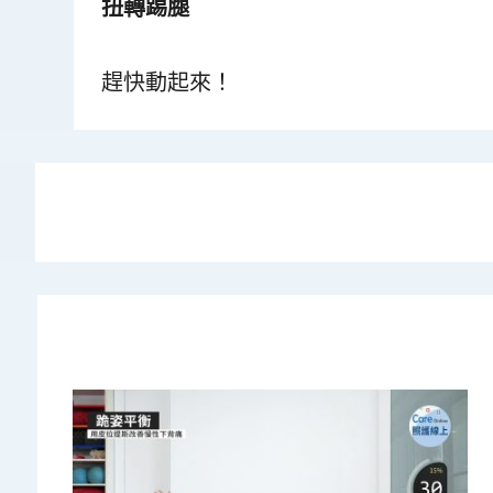
扭轉踢腿
趕快動起來！