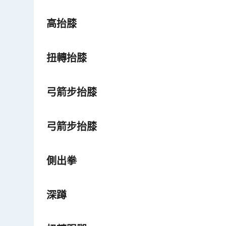
高抬膝
扭轉抬膝
弓箭步抬膝
弓箭步抬膝
側出拳
深蹲